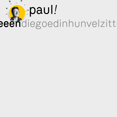
paul
!
eeën
diegoedinhunvelzit